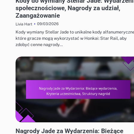
Kody do wymiany Stellar Jade: Wydarzeni
społecznościowe, Nagrody za udział,
Zaangażowanie
09/03/2026
Livia Hart
Kody wymiany Stellar Jade to unikalne kody alfanumeryczne
które gracze mogą wykorzystać w Honkai: Star Rail, aby
zdobyć cenne nagrody…
NAGRODY ZA WYDARZENIE JADE I FREE PULL
Nagrody Jade za Wydarzenia: Bieżące