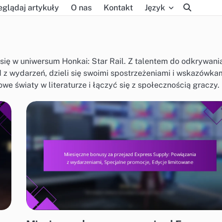
eglądaj artykuły
O nas
Kontakt
Język
ia się w uniwersum Honkai: Star Rail. Z talentem do odkrywani
z wydarzeń, dzieli się swoimi spostrzeżeniami i wskazówkam
owe światy w literaturze i łączyć się z społecznością graczy.
MIESIĘCZNE BONUSY ZA KARTĘ EKSPRESOWEJ DOSTAWY