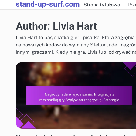
stand-up-surf.com
Skip
Strona tytułowa
Prz
to
content
Author:
Livia Hart
Livia Hart to pasjonatka gier i pisarka, która zagłęb
najnowszych kodów do wymiany Stellar Jade i nagród 
innymi graczami. Kiedy nie gra, Livia lubi odkrywać n
NAGRODY ZA WYDARZENIE JADE I FREE PULL