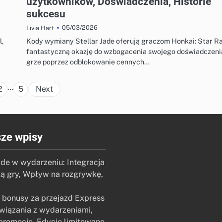
użytkowników, Doświadczenia, Historie
sukcesu
05/03/2026
Livia Hart
l,
Kody wymiany Stellar Jade oferują graczom Honkai: Star Ra
fantastyczną okazję do wzbogacenia swojego doświadczeni
grze poprzez odblokowanie cennych…
Posts
…
2
5
Next
pagination
ze wpisy
de w wydarzeniu: Integracja
ą gry, Wpływ na rozgrywkę,
 bonusy za przejazd Express
wiązania z wydarzeniami,
promocje, Edycje limitowane