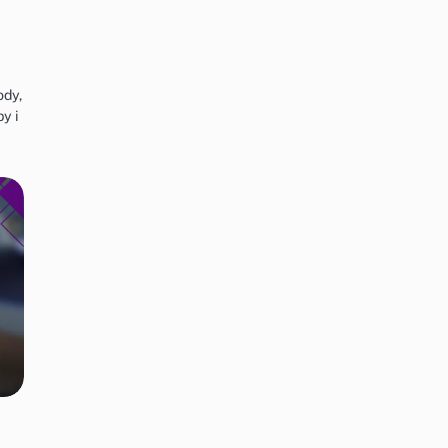
ody,
y i