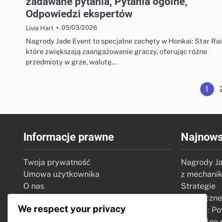
zadawane pytania, Pytania ogólne,
Odpowiedzi ekspertów
05/03/2026
Livia Hart
Nagrody Jade Event to specjalne zachęty w Honkai: Star Rai
które zwiększają zaangażowanie graczy, oferując różne
przedmioty w grze, walutę…
1
Informacje prawne
Najnows
Twoja prywatność
Nagrody Ja
Umowa użytkownika
z mechanik
O nas
Strategie
Kontakt
Miesięczne
We respect your privacy
Preferencje plików cookie
Supply: Po
Specjalne 