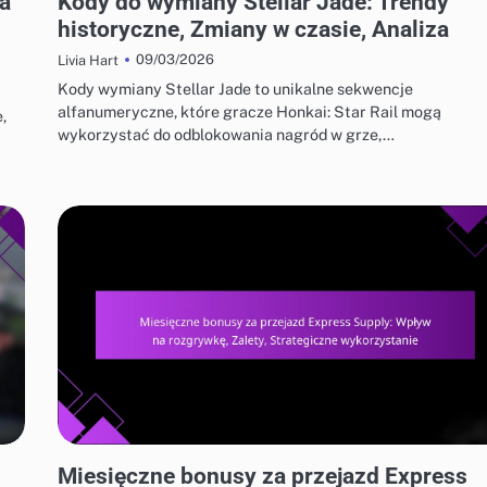
a
Kody do wymiany Stellar Jade: Trendy
historyczne, Zmiany w czasie, Analiza
09/03/2026
Livia Hart
Kody wymiany Stellar Jade to unikalne sekwencje
alfanumeryczne, które gracze Honkai: Star Rail mogą
,
wykorzystać do odblokowania nagród w grze,…
MIESIĘCZNE BONUSY ZA KARTĘ EKSPRESOWEJ DOSTAWY
Miesięczne bonusy za przejazd Express