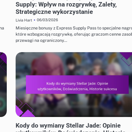
Supply: Wpływ na rozgrywkę, Zalety,
Strategiczne wykorzystanie
06/03/2026
Livia Hart
na
Miesięczne bonusy z Express Supply Pass to specjalne nagr
które wzbogacają rozgrywkę, oferując graczom cenne zasob
przewagi na ograniczony…
KODY DO WYMIANY STELLAR JADE
Kody do wymiany Stellar Jade: Opinie