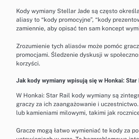
Kody wymiany Stellar Jade są często okreś
aliasy to “kody promocyjne”, “kody prezento
zamiennie, aby opisać ten sam koncept wym
Zrozumienie tych aliasów może pomóc gracz
promocjami. Śledzenie dyskusji w społeczno
korzyści.
Jak kody wymiany wpisują się w Honkai: Star 
W Honkai: Star Rail kody wymiany są zinte
graczy za ich zaangażowanie i uczestnictwo
lub kamieniami milowymi, takimi jak rocznice
Gracze mogą łatwo wymieniać te kody za poś
ustawieniach w grze. Ta bezproblemowa inte