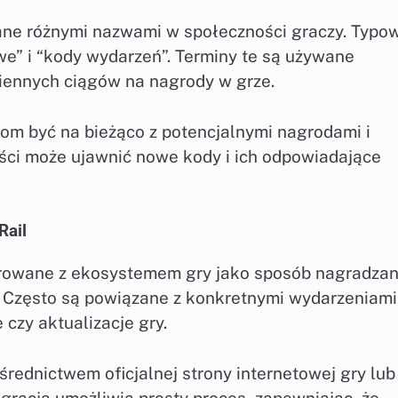
lane różnymi nazwami w społeczności graczy. Typo
we” i “kody wydarzeń”. Terminy te są używane
iennych ciągów na nagrody w grze.
om być na bieżąco z potencjalnymi nagrodami i
ści może ujawnić nowe kody i ich odpowiadające
Rail
growane z ekosystemem gry jako sposób nagradzan
. Często są powiązane z konkretnymi wydarzeniami
 czy aktualizacje gry.
rednictwem oficjalnej strony internetowej gry lub
gracja umożliwia prosty proces, zapewniając, że