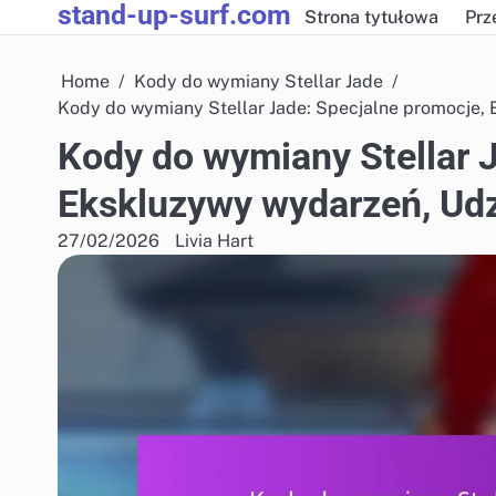
stand-up-surf.com
Skip
Strona tytułowa
Prz
to
content
Home
Kody do wymiany Stellar Jade
Kody do wymiany Stellar Jade: Specjalne promocje,
Kody do wymiany Stellar 
Ekskluzywy wydarzeń, Ud
27/02/2026
Livia Hart